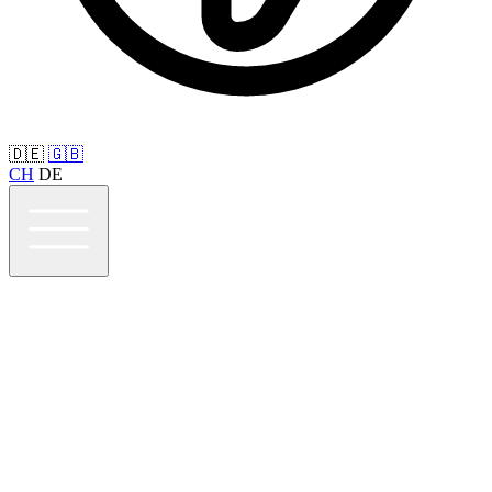
🇩🇪
🇬🇧
CH
DE