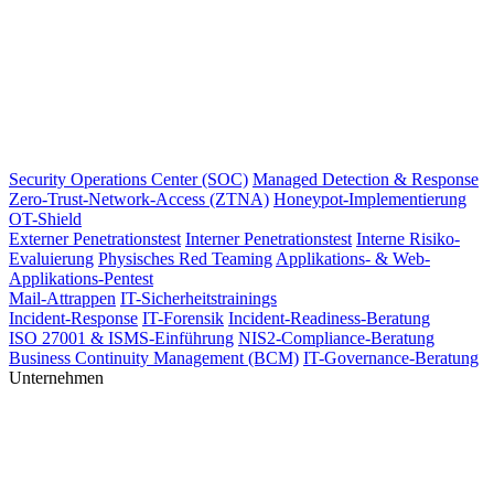
Security Operations Center (SOC)
Managed Detection & Response
Zero-Trust-Network-Access (ZTNA)
Honeypot-Implementierung
OT-Shield
Externer Penetrationstest
Interner Penetrationstest
Interne Risiko-
Evaluierung
Physisches Red Teaming
Applikations- & Web-
Applikations-Pentest
Mail-Attrappen
IT-Sicherheitstrainings
Incident-Response
IT-Forensik
Incident-Readiness-Beratung
ISO 27001 & ISMS-Einführung
NIS2-Compliance-Beratung
Business Continuity Management (BCM)
IT-Governance-Beratung
Unternehmen