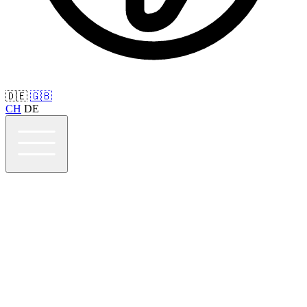
🇩🇪
🇬🇧
CH
DE