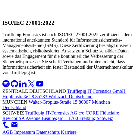
ISO/IEC 27001:2022
Trufflepig Forensics ist nach ISO/IEC 27001:2022 zertifiziert – dem
international anerkannten Standard für Informationssicherheits-
Managementsysteme (ISMS). Diese Zertifizierung bestätigt unseren
systematischen, risikobasierten Ansatz zum Schutz sensibler Daten
sowie das Engagement für die kontinuierliche Verbesserung der
Sicherheitsprozesse. Sie schafft Vertrauen und unterstreicht, dass
Informationssicherheit ein fester Bestandteil der Unternehmenskultur
von Trufflepig ist.
ZENTRALE DEUTSCHLAND
Trufflepig IT-Forensics GmbH
Hopfenstraße 28
85283 Wolnzach
Deutschland
MÜNCHEN
Walter-Gropius-Straße 15
80807 München
Deutschland
SCHWEIZ
Trufflepig IT-Forensics AG
c/o CORE Fiduciaire
Revicor SA
Avenue Beauregard 1
1700 Freiburg
Schweiz
AGB
Impressum
Datenschutz
Karriere