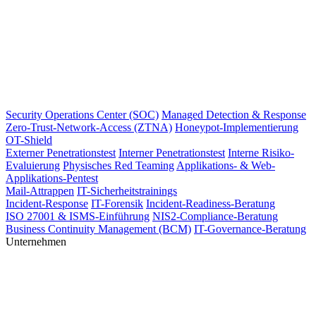
Security Operations Center (SOC)
Managed Detection & Response
Zero-Trust-Network-Access (ZTNA)
Honeypot-Implementierung
OT-Shield
Externer Penetrationstest
Interner Penetrationstest
Interne Risiko-
Evaluierung
Physisches Red Teaming
Applikations- & Web-
Applikations-Pentest
Mail-Attrappen
IT-Sicherheitstrainings
Incident-Response
IT-Forensik
Incident-Readiness-Beratung
ISO 27001 & ISMS-Einführung
NIS2-Compliance-Beratung
Business Continuity Management (BCM)
IT-Governance-Beratung
Unternehmen