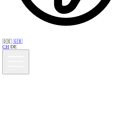
🇩🇪
🇬🇧
CH
DE