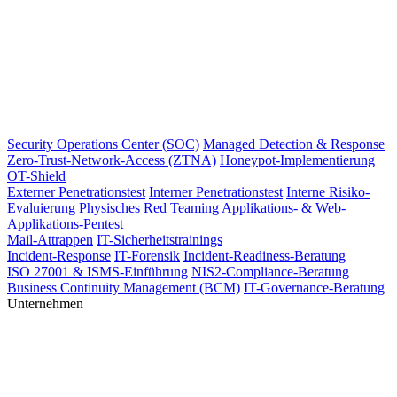
Security Operations Center (SOC)
Managed Detection & Response
Zero-Trust-Network-Access (ZTNA)
Honeypot-Implementierung
OT-Shield
Externer Penetrationstest
Interner Penetrationstest
Interne Risiko-
Evaluierung
Physisches Red Teaming
Applikations- & Web-
Applikations-Pentest
Mail-Attrappen
IT-Sicherheitstrainings
Incident-Response
IT-Forensik
Incident-Readiness-Beratung
ISO 27001 & ISMS-Einführung
NIS2-Compliance-Beratung
Business Continuity Management (BCM)
IT-Governance-Beratung
Unternehmen