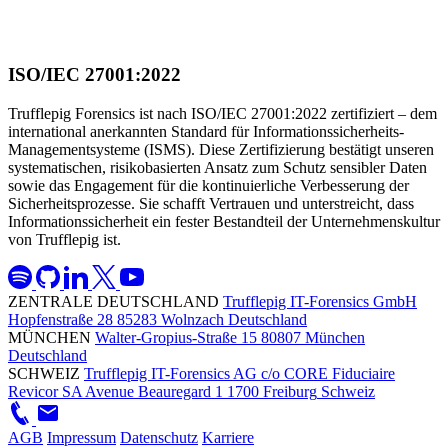
ISO/IEC 27001:2022
Trufflepig Forensics ist nach ISO/IEC 27001:2022 zertifiziert – dem
international anerkannten Standard für Informationssicherheits-
Managementsysteme (ISMS). Diese Zertifizierung bestätigt unseren
systematischen, risikobasierten Ansatz zum Schutz sensibler Daten
sowie das Engagement für die kontinuierliche Verbesserung der
Sicherheitsprozesse. Sie schafft Vertrauen und unterstreicht, dass
Informationssicherheit ein fester Bestandteil der Unternehmenskultur
von Trufflepig ist.
ZENTRALE DEUTSCHLAND
Trufflepig IT-Forensics GmbH
Hopfenstraße 28
85283 Wolnzach
Deutschland
MÜNCHEN
Walter-Gropius-Straße 15
80807 München
Deutschland
SCHWEIZ
Trufflepig IT-Forensics AG
c/o CORE Fiduciaire
Revicor SA
Avenue Beauregard 1
1700 Freiburg
Schweiz
AGB
Impressum
Datenschutz
Karriere