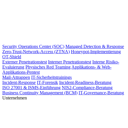
Security Operations Center (SOC)
Managed Detection & Response
Zero-Trust-Network-Access (ZTNA)
Honeypot-Implementierung
OT-Shield
Externer Penetrationstest
Interner Penetrationstest
Interne Risiko-
Evaluierung
Physisches Red Teaming
Applikations- & Web-
Applikations-Pentest
Mail-Attrappen
IT-Sicherheitstrainings
Incident-Response
IT-Forensik
Incident-Readiness-Beratung
ISO 27001 & ISMS-Einführung
NIS2-Compliance-Beratung
Business Continuity Management (BCM)
IT-Governance-Beratung
Unternehmen