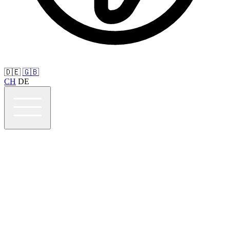
🇩🇪
🇬🇧
CH
DE