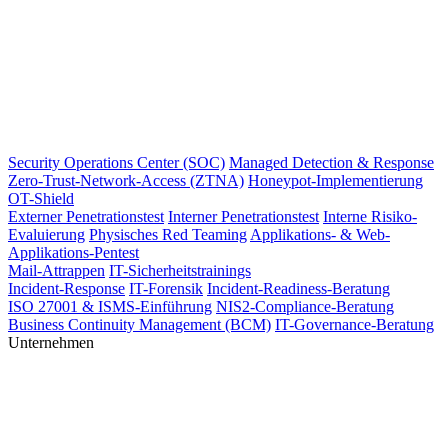
Security Operations Center (SOC)
Managed Detection & Response
Zero-Trust-Network-Access (ZTNA)
Honeypot-Implementierung
OT-Shield
Externer Penetrationstest
Interner Penetrationstest
Interne Risiko-
Evaluierung
Physisches Red Teaming
Applikations- & Web-
Applikations-Pentest
Mail-Attrappen
IT-Sicherheitstrainings
Incident-Response
IT-Forensik
Incident-Readiness-Beratung
ISO 27001 & ISMS-Einführung
NIS2-Compliance-Beratung
Business Continuity Management (BCM)
IT-Governance-Beratung
Unternehmen