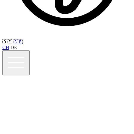
🇩🇪
🇬🇧
CH
DE