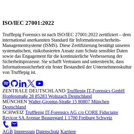
ISO/IEC 27001:2022
Trufflepig Forensics ist nach ISO/IEC 27001:2022 zertifiziert – dem
international anerkannten Standard für Informationssicherheits-
Managementsysteme (ISMS). Diese Zertifizierung bestätigt unseren
systematischen, risikobasierten Ansatz zum Schutz sensibler Daten
sowie das Engagement für die kontinuierliche Verbesserung der
Sicherheitsprozesse. Sie schafft Vertrauen und unterstreicht, dass
Informationssicherheit ein fester Bestandteil der Unternehmenskultur
von Trufflepig ist.
ZENTRALE DEUTSCHLAND
Trufflepig IT-Forensics GmbH
Hopfenstraße 28
85283 Wolnzach
Deutschland
MÜNCHEN
Walter-Gropius-Straße 15
80807 München
Deutschland
SCHWEIZ
Trufflepig IT-Forensics AG
c/o CORE Fiduciaire
Revicor SA
Avenue Beauregard 1
1700 Freiburg
Schweiz
AGB
Impressum
Datenschutz
Karriere